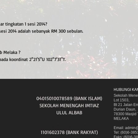
ar tingkatan 1 sesi 2014?
1 sesi 2014 adalah sebanyak RM 300 sebulan.
ab Melaka ?
pada koordinat 2°21'5"U 102°7'31"T.
HUBUNGI KA
AKAUN YURAN SEKOLAH:
Sekolah Menen
04015010078589 (BANK ISLAM)
Lot 1503,
SEKOLAH MENENGAH IMTIAZ
Bt 21 Jalan E
Durian Daun,
ULUL ALBAB
78300 Masjid 
MELAKA
AKAUN KOPERASI SEKOLAH:
Email:
admin@
1101602378 (BANK RAKYAT)
Tel: (60)6-3
Faks: (60)6-