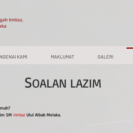
ah Imtiaz,
aka
NGENAI KAMI
MAKLUMAT
GALERI
S
OALAN LAZIM
rumah?
qwim SM
imtiaz
Ulul Albab Melaka.