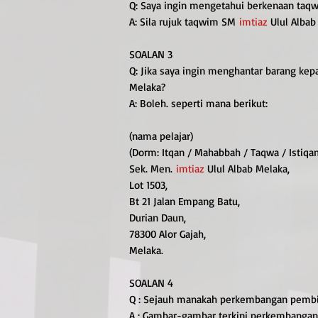
Q: Saya ingin mengetahui berkenaan taq
A: Sila rujuk taqwim SM
imtiaz
Ulul Albab
SOALAN 3
Q: Jika saya ingin menghantar barang ke
Melaka?
A: Boleh. seperti mana berikut:
(nama pelajar)
(Dorm: Itqan / Mahabbah / Taqwa / Istiqa
Sek. Men.
imtiaz
Ulul Albab Melaka,
Lot 1503,
Bt 21 Jalan Empang Batu,
Durian Daun
,
78300 Alor Gajah,
Melaka.
SOALAN 4
Q : Sejauh manakah perkembangan pemb
A : Gambar-gambar terkini perkembanga