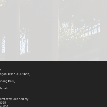
MI
gah Imtiaz Ulul Albab,
mpang Batu,
Tanah,
imtiazmelaka.edu.my
853055
3843054