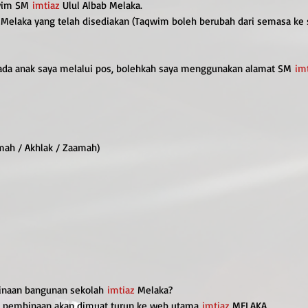
wim SM
imtiaz
Ulul Albab Melaka.
 Melaka yang telah disediakan (Taqwim boleh berubah dari semasa ke
pada anak saya melalui pos, bolehkah saya menggunakan alamat SM
im
mah / Akhlak / Zaamah)
inaan bangunan sekolah
imtiaz
Melaka?
n pembinaan akan dimuat turun ke web utama
imtiaz
MELAKA.