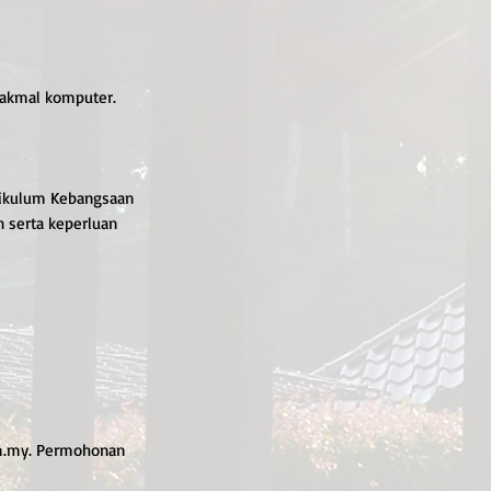
makmal komputer.
urikulum Kebangsaan
 serta keperluan
m.my. Permohonan