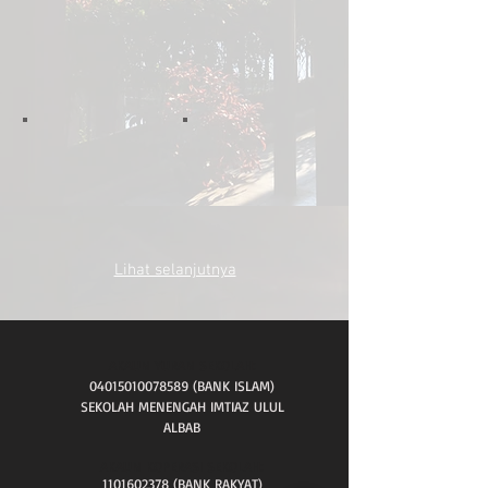
Lihat selanjutnya
AKAUN YURAN SEKOLAH:
04015010078589
(BANK ISLAM)
SEKOLAH MENENGAH IMTIAZ ULUL
ALBAB
AKAUN KOPERASI SEKOLAH:
1101602378
(BANK RAKYAT)